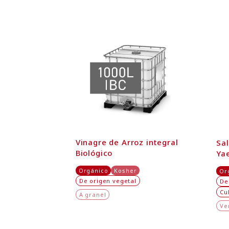
Vinagre de Arroz integral
Sal
Biológico
Ya
Orgánico
Kosher
Or
De origen vegetal
De
Cu
A granel
Ve