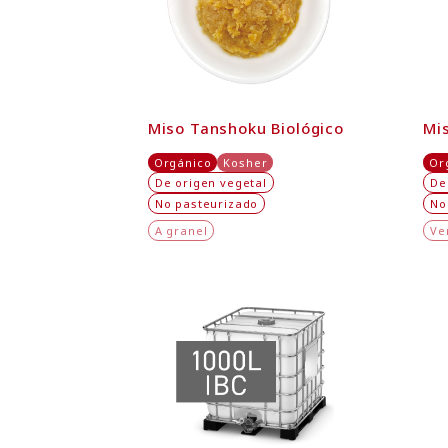
Miso Tanshoku Biológico
Mi
Orgánico
Kosher
Or
De origen vegetal
De
No pasteurizado
No
A granel
Ve