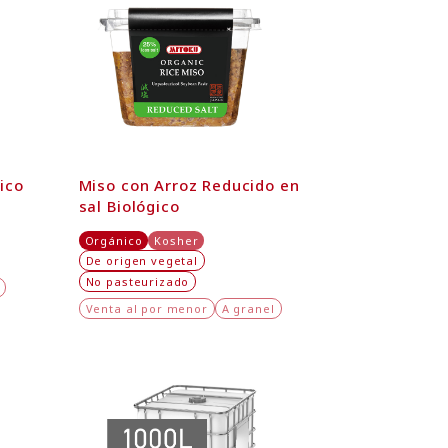
ico
Miso con Arroz Reducido en
sal Biológico
Orgánico
Kosher
De origen vegetal
No pasteurizado
Venta al por menor
A granel