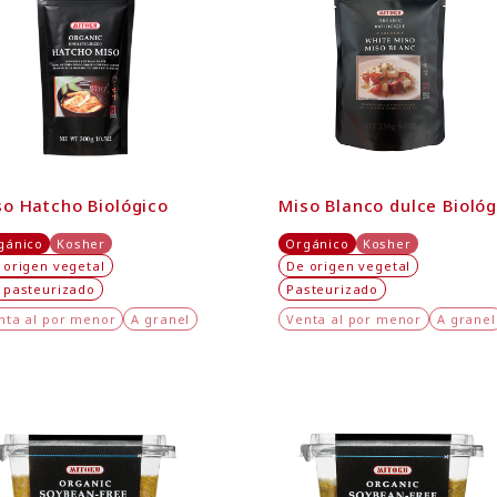
so Hatcho Biológico
Miso Blanco dulce Biológ
gánico
Kosher
Orgánico
Kosher
 origen vegetal
De origen vegetal
 pasteurizado
Pasteurizado
nta al por menor
A granel
Venta al por menor
A granel