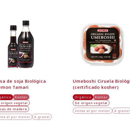
sa de soja Biológica
Umeboshi Ciruela Biológ
emon Tamari
(certificado kosher)
gánico
Kosher
Orgánico
Kosher
 origen vegetal
De origen vegetal
bas de madera
Venta al por menor
A granel
nta al por menor
A granel