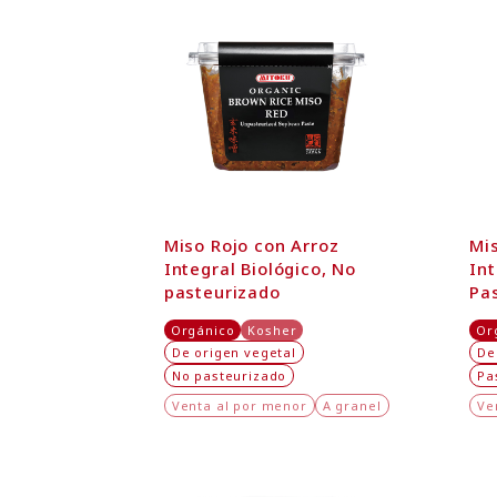
Miso Rojo con Arroz
Mi
Integral Biológico, No
Int
pasteurizado
Pa
Orgánico
Kosher
Or
De origen vegetal
De
No pasteurizado
Pa
Venta al por menor
A granel
Ve