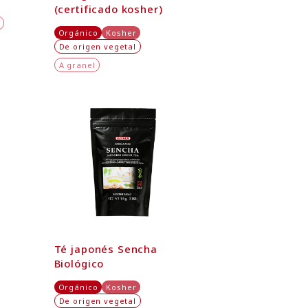
(certificado kosher)
Orgánico
Kosher
De origen vegetal
A granel
Té japonés Sencha
Biológico
Orgánico
Kosher
De origen vegetal