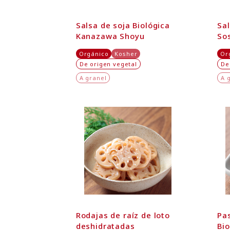
Salsa de soja Biológica
Sal
Kanazawa Shoyu
So
Orgánico
Kosher
Or
De origen vegetal
De
A granel
A 
Rodajas de raíz de loto
Pa
deshidratadas
Bio