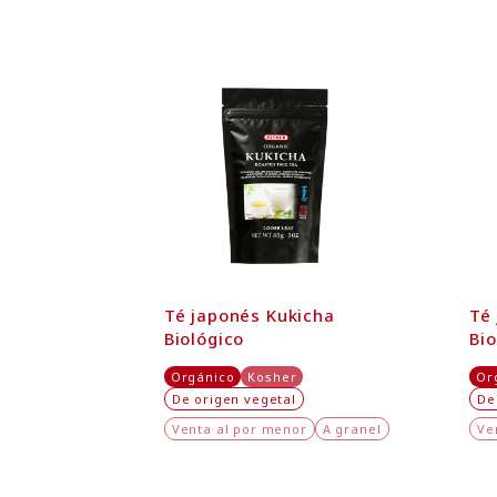
Té japonés Kukicha
Té
Biológico
Bio
Orgánico
Kosher
Or
De origen vegetal
De
Venta al por menor
A granel
Ve