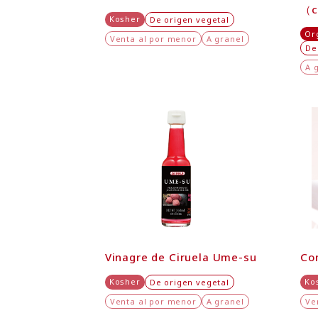
（c
Kosher
De origen vegetal
Or
Venta al por menor
A granel
De
A 
Vinagre de Ciruela Ume-su
Co
Kosher
Ko
De origen vegetal
Venta al por menor
A granel
Ve