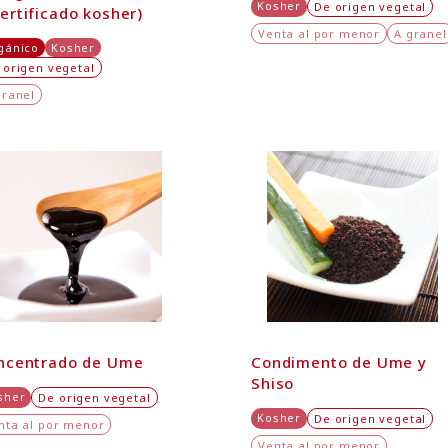
Kosher
De origen vegetal
ertificado kosher)
Venta al por menor
A granel
gánico
Kosher
 origen vegetal
granel
ncentrado de Ume
Condimento de Ume y
Shiso
sher
De origen vegetal
Kosher
De origen vegetal
nta al por menor
Venta al por menor