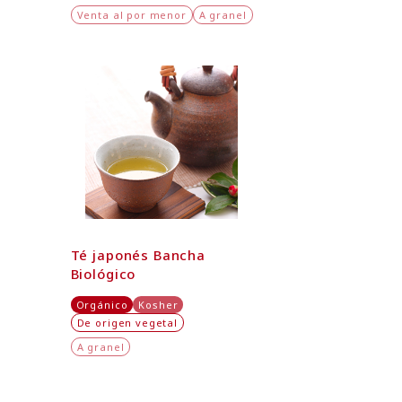
Venta al por menor
A granel
Té japonés Bancha
Biológico
Orgánico
Kosher
De origen vegetal
A granel