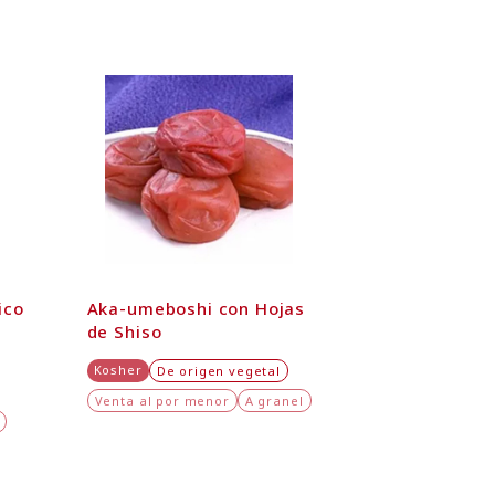
ico
Aka-umeboshi con Hojas
de Shiso
Kosher
De origen vegetal
Venta al por menor
A granel