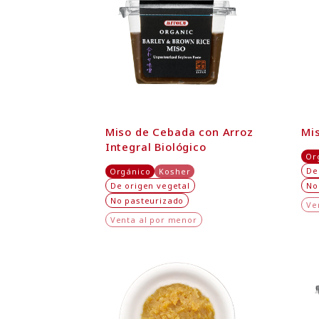
Miso de Cebada con Arroz
Mi
Integral Biológico
Or
De
Orgánico
Kosher
De origen vegetal
No
No pasteurizado
Ve
Venta al por menor