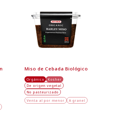
on
Miso de Cebada Biológico
Orgánico
Kosher
De origen vegetal
No pasteurizado
Venta al por menor
A granel