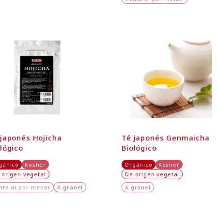
 japonés Hojicha
Té japonés Genmaicha
lógico
Biológico
gánico
Kosher
Orgánico
Kosher
 origen vegetal
De origen vegetal
nta al por menor
A granel
A granel