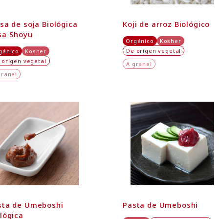
sa de soja Biológica
Koji de arroz Biológico
sa Shoyu
Orgánico
Kosher
De origen vegetal
gánico
Kosher
 origen vegetal
A granel
granel
sta de Umeboshi
Pasta de Umeboshi
lógica