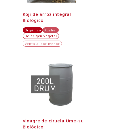
Koji de arroz integral
Biológico
Orgánico
Kosher
De origen vegetal
Venta al por menor
Vinagre de ciruela Ume-su
Biológico