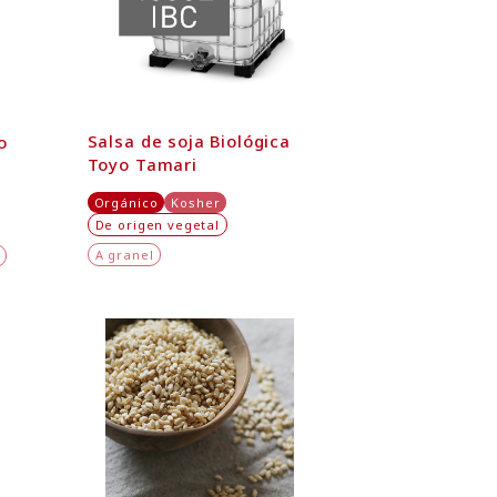
Salsa de soja Biológica
o
Toyo Tamari
Orgánico
Kosher
De origen vegetal
A granel