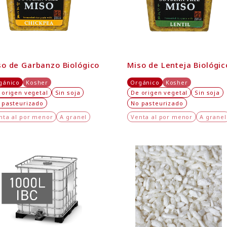
so de Garbanzo Biológico
Miso de Lenteja Biológic
gánico
Kosher
Orgánico
Kosher
 origen vegetal
Sin soja
De origen vegetal
Sin soja
 pasteurizado
No pasteurizado
nta al por menor
A granel
Venta al por menor
A granel