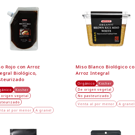
so Rojo con Arroz
Miso Blanco Biológico c
egral Biológico,
Arroz Integral
steurizado
Orgánico
Kosher
De origen vegetal
gánico
Kosher
 origen vegetal
No pasteurizado
steurizado
Venta al por menor
A granel
nta al por menor
A granel