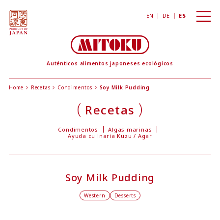
toggl
EN
DE
ES
navig
Auténticos alimentos japoneses ecológicos
Home
Recetas
Condimentos
Soy Milk Pudding
Recetas
Condimentos
Algas marinas
Ayuda culinaria Kuzu / Agar
Soy Milk Pudding
Western
Desserts