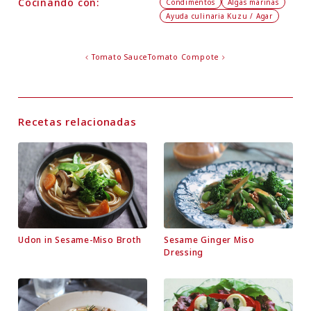
Cocinando con:
Condimentos
Algas marinas
Ayuda culinaria Kuzu / Agar
Tomato Sauce
Tomato Compote
Recetas relacionadas
Udon in Sesame-Miso Broth
Sesame Ginger Miso
Dressing