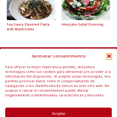
Soy Sauce Flavored Pasta
Amazake Salad Dressing
with Mushrooms
Gestionar consentimiento
Contáctenos
Para ofrecer la mejor experiencia posible, utilizamos
tecnologías como las cookies para almacenar y/o acceder a la
información del dispositivo. Al aceptar estas tecnologías, nos
permite procesar datos como el comportamiento de
navegación o los identificadores únicos en este sitio web. No
aceptar o retirar el consentimiento puede afectar
negativamente a determinadas características y funciones.
Respetando la naturaleza, honrando la tradición
Mitoku Co., Ltd.
Hamarikyu Intercity, 1-9-1 Kaigan, Minato-ku, Tokyo 105-0022 Japan
Aceptar