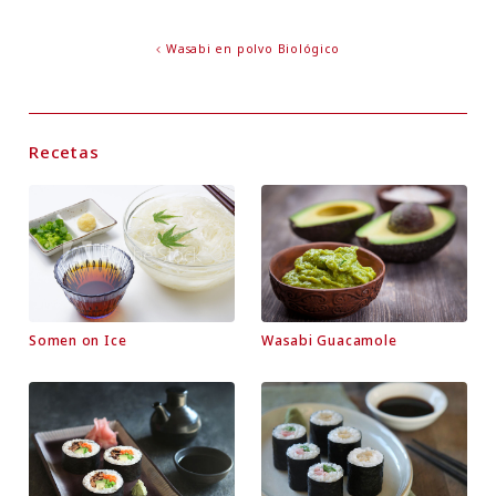
Wasabi en polvo Biológico
Recetas
Somen on Ice
Wasabi Guacamole