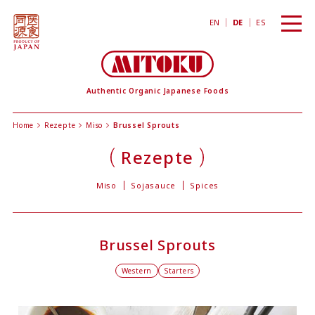
toggl
EN
DE
ES
navig
Authentic Organic Japanese Foods
Home
Rezepte
Miso
Brussel Sprouts
Rezepte
Miso
Sojasauce
Spices
Brussel Sprouts
Western
Starters