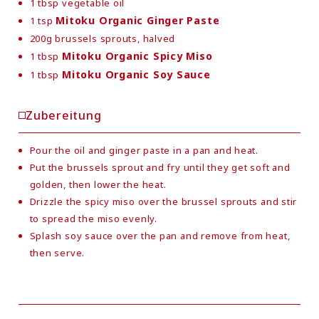
1 tbsp vegetable oil
Mitoku Organic Ginger Paste
1 tsp
200g brussels sprouts, halved
Mitoku Organic Spicy Miso
1 tbsp
Mitoku Organic Soy Sauce
1 tbsp
Zubereitung
Pour the oil and ginger paste in a pan and heat.
Put the brussels sprout and fry until they get soft and
golden, then lower the heat.
Drizzle the spicy miso over the brussel sprouts and stir
to spread the miso evenly.
Splash soy sauce over the pan and remove from heat,
then serve.