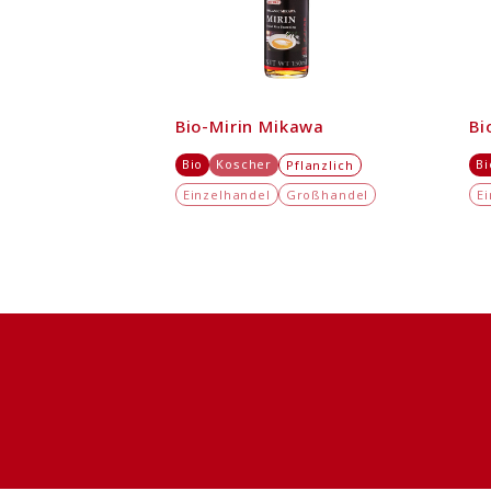
Bio-Mirin Mikawa
Bi
Bio
Koscher
Bi
Pflanzlich
Einzelhandel
Großhandel
E